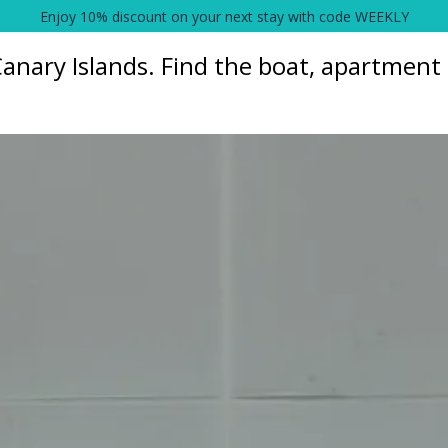
Enjoy 10% discount on your next stay with code WEEKLY
anary Islands. Find the boat, apartment o