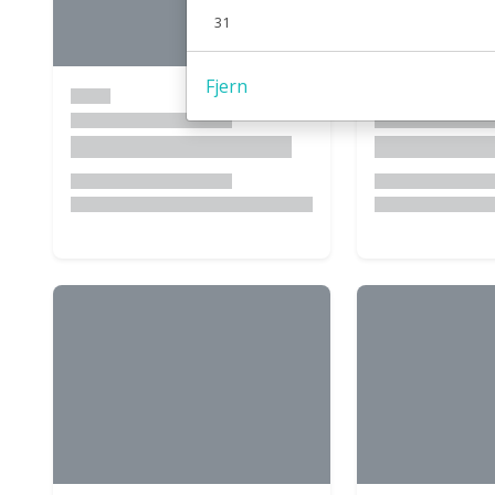
31
Fjern